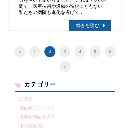
力を注いでまいりました。 これまでの70年
間で、医療技術や設備の進化にともない、
私たちの病院も進化を遂げて…
続きを読む
«
1
2
3
4
5
6
»
カテゴリー
ご挨拶
【面会について】
【無料低額診療】
【職員募集】