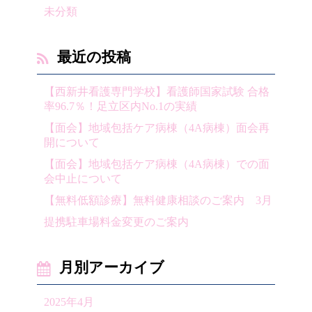
未分類
最近の投稿
【西新井看護専門学校】看護師国家試験 合格
率96.7％！足立区内No.1の実績
【面会】地域包括ケア病棟（4A病棟）面会再
開について
【面会】地域包括ケア病棟（4A病棟）での面
会中止について
【無料低額診療】無料健康相談のご案内 3月
提携駐車場料金変更のご案内
月別アーカイブ
2025年4月