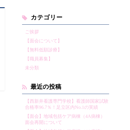
カテゴリー
ご挨拶
【面会について】
【無料低額診療】
【職員募集】
未分類
最近の投稿
【西新井看護専門学校】看護師国家試験
合格率96.7％！足立区内No.1の実績
【面会】地域包括ケア病棟（4A病棟）
面会再開について